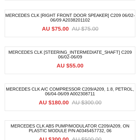
MERCEDES CLK [RIGHT FRONT DOOR SPEAKER] C209 06/02-
06/09 A2038201102
-4%
AU $
75.00
AU $
75.00
MERCEDES CLK [STEERING_INTERMEDIATE_SHAFT] C209
06/02-06/09
AU $
55.00
MERCEDES CLK A/C COMPRESSOR C209/A209, 1.8, PETROL,
06/04-06/09 A002308711
-40%
AU $
180.00
AU $
300.00
MERCEDES CLK ABS PUMP/MODULATOR C209/A209, ON
PLASTIC MODULE P/N A0345457732, 06
-40%
AU $
300.00
AU $
500.00