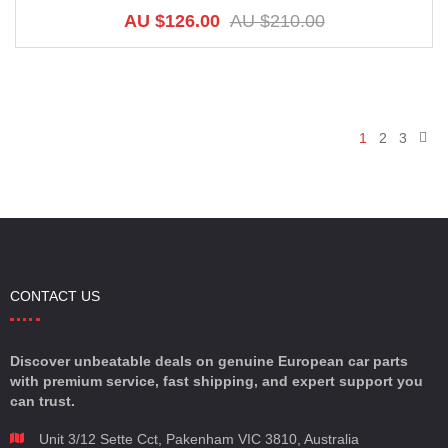
AU $
126.00
AU $
210.00
1
2
3
CONTACT US
Discover unbeatable deals on genuine European car parts
with premium service, fast shipping, and expert support you
can trust.
Unit 3/12 Sette Cct, Pakenham VIC 3810, Australia