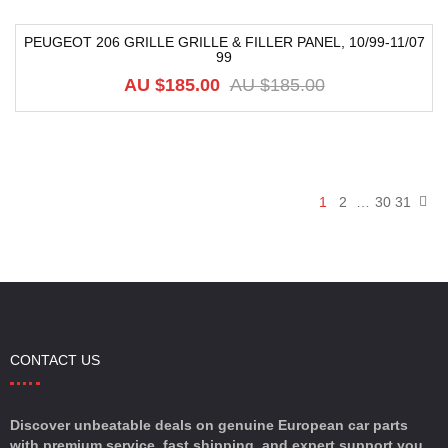
PEUGEOT 206 GRILLE GRILLE & FILLER PANEL, 10/99-11/07
99
-64%
AU $
185.00
AU $
185.00
1
2
…
30
31
CONTACT US
Discover unbeatable deals on genuine European car parts
with premium service, fast shipping, and expert support you