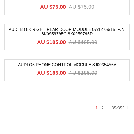
AU $
75.00
AU $
75.00
AUDI B8 8K RIGHT REAR DOOR MODULE 07/12-09/15, P/N,
8K0959795G 8K0959795D
-74%
AU $
185.00
AU $
185.00
AUDI Q5 PHONE CONTROL MODULE 8J0035456A
-74%
AU $
185.00
AU $
185.00
1
2
…
354
355